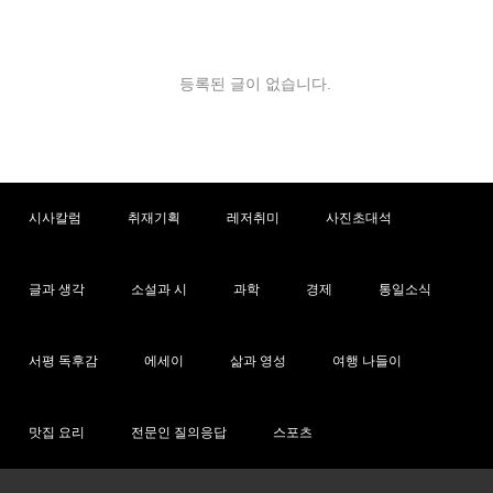
악이 흐르면"
LA 동포 간담회
등록된 글이 없습니다.
시사칼럼
취재기획
레저취미
사진초대석
글과 생각
소설과 시
과학
경제
통일소식
서평 독후감
에세이
삶과 영성
여행 나들이
맛집 요리
전문인 질의응답
스포츠