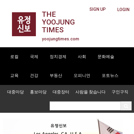
SIGN UP
LOGIN
THE
YOOJUNG
TIMES
yoojungtimes.com
로컬
국제
정치경제
사회
문화예술
교육
건강
부동산
오피니언
포토뉴스
대중마당
홍보마당
대중장터
사람을 찾습니다
구인구직