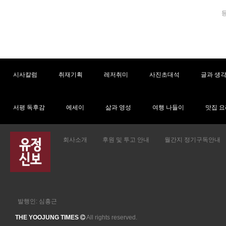
시사칼럼
취재기획
레저취미
사진초대석
글과 생
서평 독후감
에세이
삶과 영성
여행 나들이
맛집 요
회사소개
후원 및 투고 안내
월간지 정기구독안내
발행인: 심흥근
THE YOOJUNG TIMES
All rights reserved.