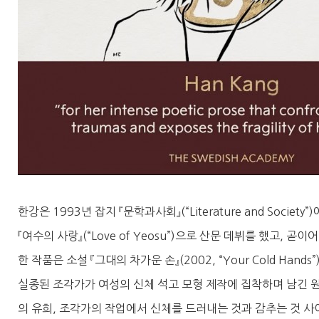
한강은 1993년 잡지 『문학과사회』(“Literature and Soc
『여수의 사랑』(“Love of Yeosu”)으로 산문 데뷔를 했고,
한 작품은 소설 『그대의 차가운 손』(2002, “Your Cold H
실종된 조각가가 여성의 신체 석고 모형 제작에 집착하며 남긴 
의 유희, 조각가의 작업에서 신체를 드러내는 것과 감추는 것 사