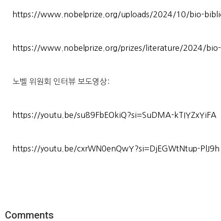
https://www.nobelprize.org/uploads/2024/10/bio-biblio
https://www.nobelprize.org/prizes/literature/2024/bio-
노벨 위원회 인터뷰 보도영상:
https://youtu.be/su89FbEOkiQ?si=SuDMA-kTIYZxYiFA
https://youtu.be/cxrWN0enQwY?si=DjEGWtNtup-PlJ9h
Comments