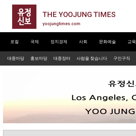
THE YOOJUNG TIMES
yoojungtimes.com
로컬
국제
정치경제
사회
문화예술
교육
대중마당
홍보마당
대중장터
사람을 찾습니다
구인구직