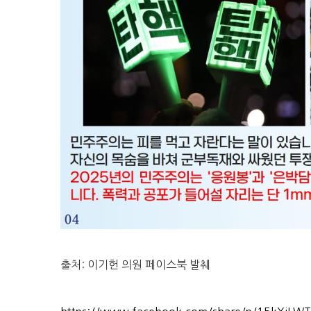
출처: 이기헌 의원 페이스북 발췌