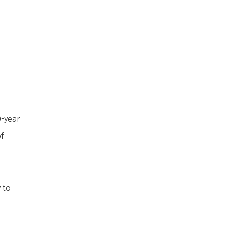
-year
of
 to