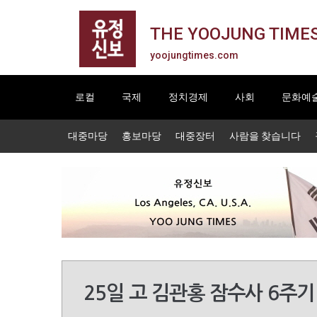
THE YOOJUNG TIME
yoojungtimes.com
로컬
국제
정치경제
사회
문화예
대중마당
홍보마당
대중장터
사람을 찾습니다
25일 고 김관홍 잠수사 6주