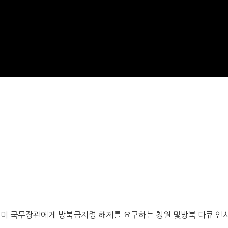
큰 미 국무장관에게 방북금지령 해제를 요구하는 청원 및방북 다큐 인