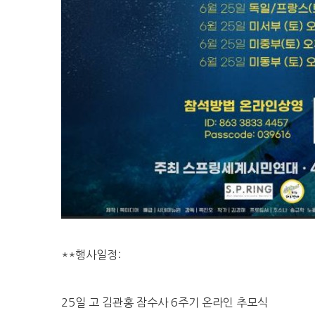
**행사일정:
25일 고 김관홍 잠수사 6주기 온라인 추모식