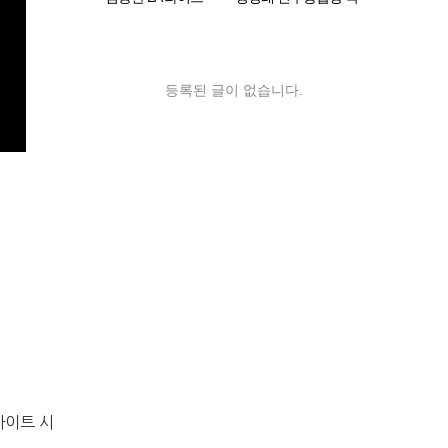
2011 "마음속에 음악
회의원 2012 LA 동포
이 흐르면"
간담회
등록된 글이 없습니다.
사이트 시