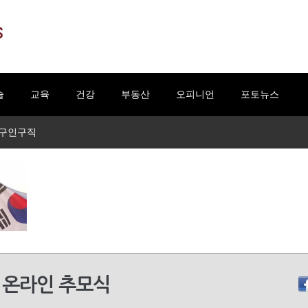
S
술
교육
건강
부동산
오피니언
포토뉴스
구인구직
기 온라인 추모식