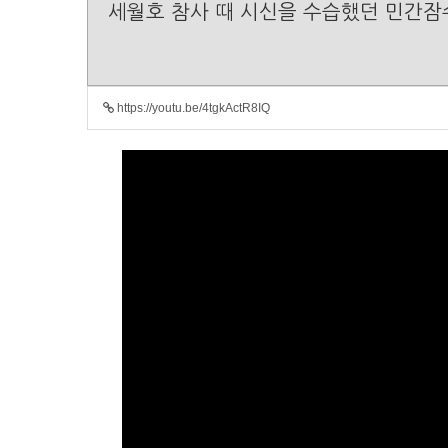
세월호 참사 때 시신을 수습했던 민간잠
https://youtu.be/4tgkActR8IQ