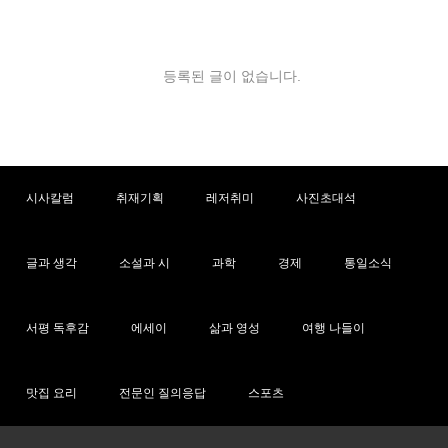
악이 흐르면"
LA 동포 간담회
등록된 글이 없습니다.
시사칼럼
취재기획
레저취미
사진초대석
글과 생각
소설과 시
과학
경제
통일소식
서평 독후감
에세이
삶과 영성
여행 나들이
맛집 요리
전문인 질의응답
스포츠