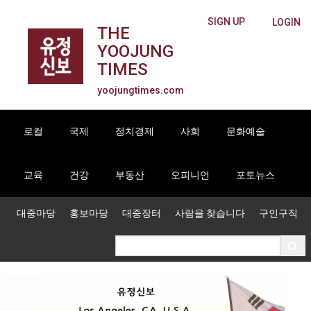
SIGN UP
LOGIN
THE
YOOJUNG
TIMES
yoojungtimes.com
로컬
국제
정치경제
사회
문화예술
교육
건강
부동산
오피니언
포토뉴스
대중마당
홍보마당
대중장터
사람을 찾습니다
구인구직