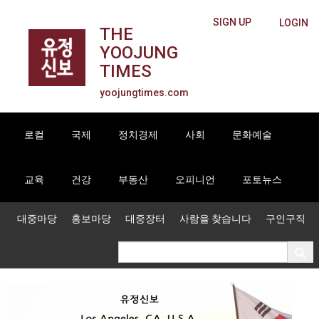
SIGN UP
LOGIN
THE
YOOJUNG
TIMES
yoojungtimes.com
로컬
국제
정치경제
사회
문화예술
교육
건강
부동산
오피니언
포토뉴스
대중마당
홍보마당
대중장터
사람을 찾습니다
구인구직