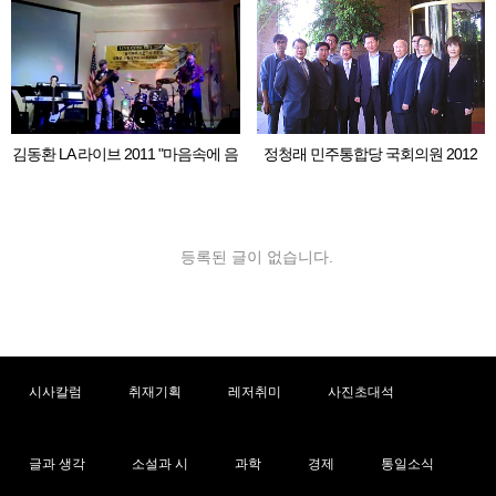
김동환 LA 라이브 2011 "마음속에 음
정청래 민주통합당 국회의원 2012
악이 흐르면"
LA 동포 간담회
등록된 글이 없습니다.
시사칼럼
취재기획
레저취미
사진초대석
글과 생각
소설과 시
과학
경제
통일소식