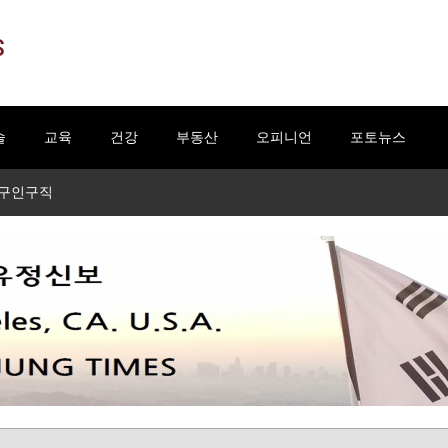
S
술
교육
건강
부동산
오피니언
포토뉴스
구인구직