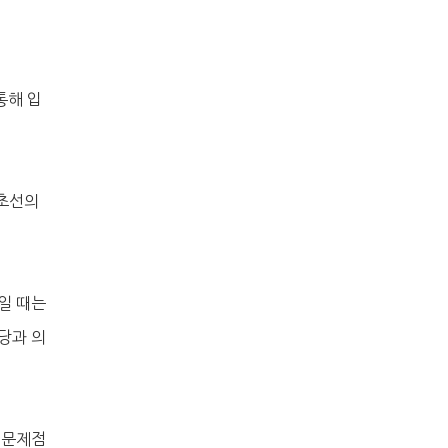
통해 입
 초선의
일 때는
당과 의
 문제점