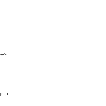
일본도
이다. 미