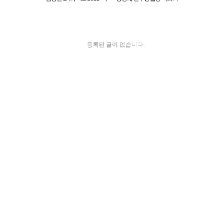
음속에 음악이 흐르면"
원 2012 LA 동포 간담회
등록된 글이 없습니다.