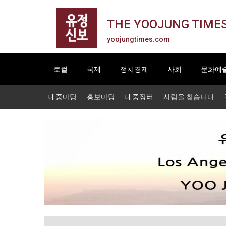
THE YOOJUNG TIME
yoojungtimes.com
로컬
국제
정치경제
사회
문화예
대중마당
홍보마당
대중장터
사람을 찾습니다