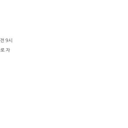
오전 9시
로 자