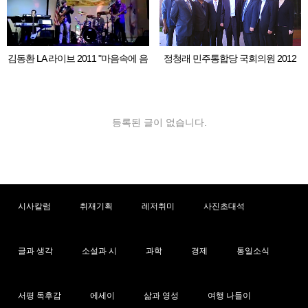
김동환 LA 라이브 2011 "마음속에 음
정청래 민주통합당 국회의원 2012
악이 흐르면"
LA 동포 간담회
등록된 글이 없습니다.
시사칼럼
취재기획
레저취미
사진초대석
글과 생각
소설과 시
과학
경제
통일소식
서평 독후감
에세이
삶과 영성
여행 나들이