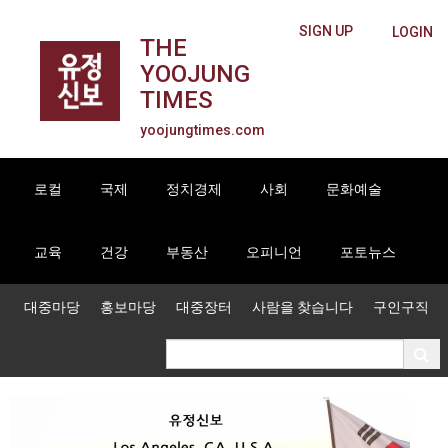
SIGN UP
LOGIN
THE
YOOJUNG
TIMES
yoojungtimes.com
로컬
국제
정치경제
사회
문화예술
교육
건강
부동산
오피니언
포토뉴스
대중마당
홍보마당
대중장터
사람을 찾습니다
구인구직