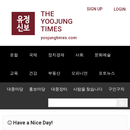
SIGN UP
LOGIN
THE
YOOJUNG
TIMES
yoojungtimes.com
로컬
국제
정치경제
사회
문화예술
교육
건강
부동산
오피니언
포토뉴스
대중마당
홍보마당
대중장터
사람을 찾습니다
구인구직
Have a Nice Day!