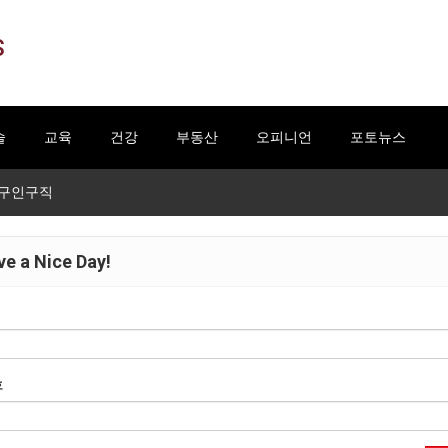
S
술
교육
건강
부동산
오피니언
포토뉴스
구인구직
e a Nice Day!
호