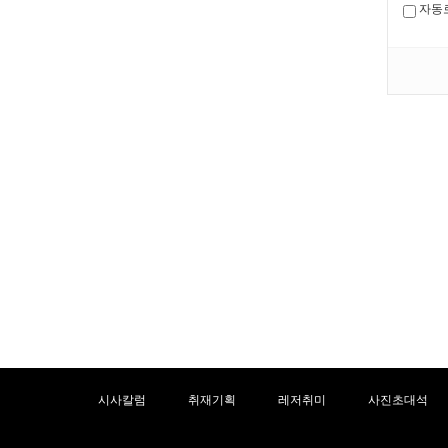
자동
시사칼럼
취재기획
레저취미
사진초대석