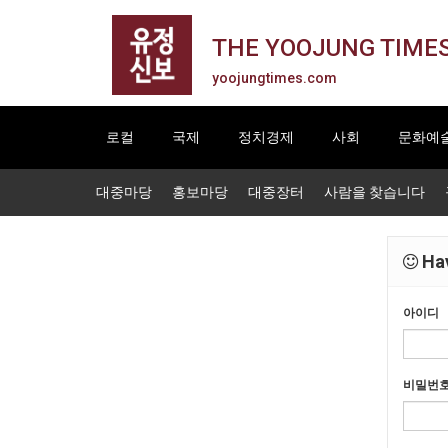
THE YOOJUNG TIME
yoojungtimes.com
로컬
국제
정치경제
사회
문화예
대중마당
홍보마당
대중장터
사람을 찾습니다
Hav
아이디
비밀번