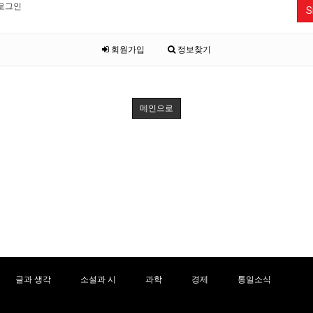
로그인
S
회원가입
정보찾기
메인으로
글과 생각
소설과 시
과학
경제
통일소식