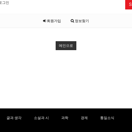
로그인
S
회원가입
정보찾기
메인으로
글과 생각
소설과 시
과학
경제
통일소식