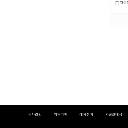
자동
시사칼럼
취재기획
레저취미
사진초대석