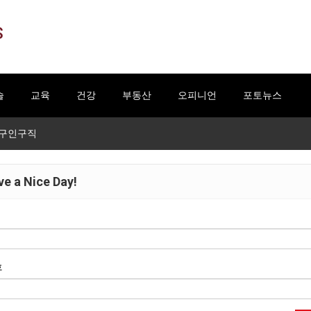
S
술
교육
건강
부동산
오피니언
포토뉴스
구인구직
e a Nice Day!
호