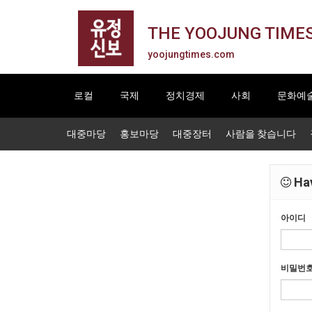
THE YOOJUNG TIME
yoojungtimes.com
로컬
국제
정치경제
사회
문화예
대중마당
홍보마당
대중장터
사람을 찾습니다
Hav
아이디
비밀번