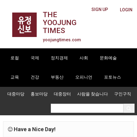
SIGN UP
LOGIN
THE
YOOJUNG
TIMES
yoojungtimes.com
로컬
국제
정치경제
사회
문화예술
교육
건강
부동산
오피니언
포토뉴스
대중마당
홍보마당
대중장터
사람을 찾습니다
구인구직
Have a Nice Day!