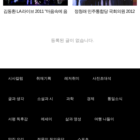
김동환 LA 라이브 2011 "마음속에 음
정청래 민주통합당 국회의원 2012
악이 흐르면"
LA 동포 간담회
등록된 글이 없습니다.
시사칼럼
취재기획
레저취미
사진초대석
글과 생각
소설과 시
과학
경제
통일소식
서평 독후감
에세이
삶과 영성
여행 나들이
맛집 요리
전문인 질의응답
스포츠