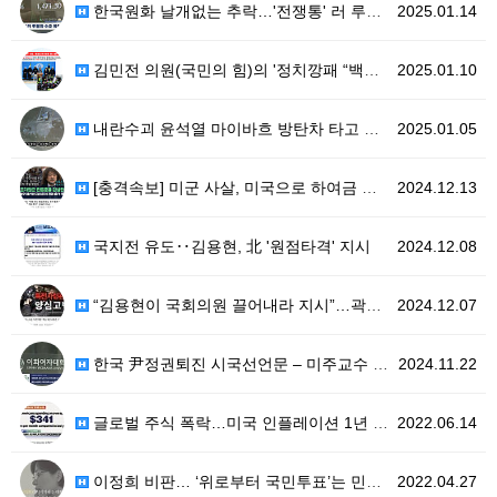
한국원화 날개없는 추락…'전쟁통' 러 루블화 수준 폭락
2025.01.14
김민전 의원(국민의 힘)의 '정치깡패 “백골단”동원 시…
2025.01.10
내란수괴 윤석열 마이바흐 방탄차 타고 이미 도망?
2025.01.05
[충격속보] 미군 사살, 미국으로 하여금 북한 폭격 유…
2024.12.13
국지전 유도‥김용현, 北 '원점타격' 지시
2024.12.08
“김용현이 국회의원 끌어내라 지시”…곽종근 특전사령관 …
2024.12.07
한국 尹정권퇴진 시국선언문 – 미주교수 및 연구자 일동
2024.11.22
글로벌 주식 폭락…미국 인플레이션 1년 간 8.6% 증…
2022.06.14
이정희 비판… ‘위로부터 국민투표’는 민주주의가 아니다
2022.04.27