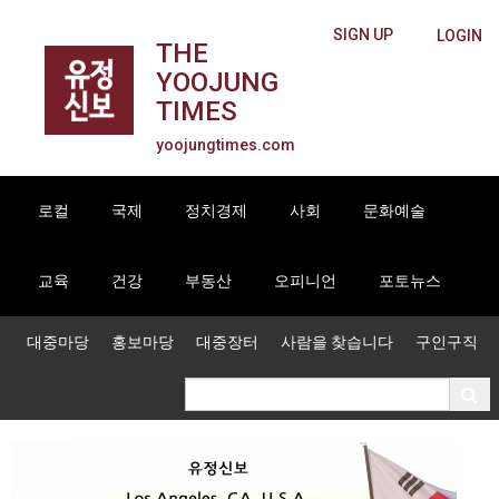
SIGN UP
LOGIN
THE
YOOJUNG
TIMES
yoojungtimes.com
로컬
국제
정치경제
사회
문화예술
교육
건강
부동산
오피니언
포토뉴스
대중마당
홍보마당
대중장터
사람을 찾습니다
구인구직