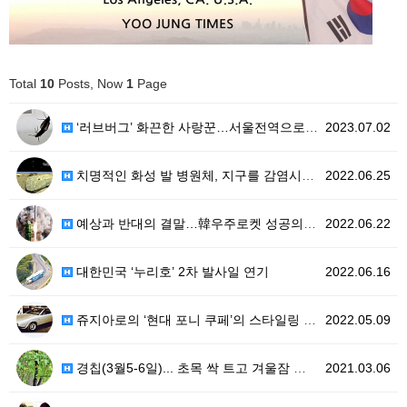
Total
10
Posts, Now
1
Page
‘러브버그’ 화끈한 사랑꾼…서울전역으로 대량확산
2023.07.02
치명적인 화성 발 병원체, 지구를 감염시킬 개연성의 찬…
2022.06.25
예상과 반대의 결말…韓우주로켓 성공의 아이러니(iron…
2022.06.22
대한민국 ‘누리호’ 2차 발사일 연기
2022.06.16
쥬지아로의 ‘현대 포니 쿠페’의 스타일링 에피소드
2022.05.09
경칩(3월5-6일)... 초목 싹 트고 겨울잠 동물들 …
2021.03.06