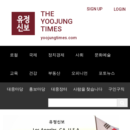
SIGN UP
LOGIN
THE
YOOJUNG
TIMES
yoojungtimes.com
로컬
국제
정치경제
사회
문화예술
교육
건강
부동산
오피니언
포토뉴스
대중마당
홍보마당
대중장터
사람을 찾습니다
구인구직