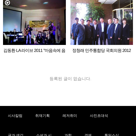
김동환 LA 라이브 2011 "마음속에 음
정청래 민주통합당 국회의원 2012
악이 흐르면"
LA 동포 간담회
등록된 글이 없습니다.
시사칼럼
취재기획
레저취미
사진초대석
글과 생각
소설과 시
과학
경제
통일소식