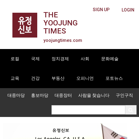
SIGN UP
LOGIN
THE
YOOJUNG
TIMES
yoojungtimes.com
로컬
국제
정치경제
사회
문화예술
교육
건강
부동산
오피니언
포토뉴스
대중마당
홍보마당
대중장터
사람을 찾습니다
구인구직