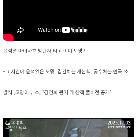
윤석열 마이바흐 방탄차 타고 이미 도망?
-그 시간에 윤석열은 도망, 김건희는 개산책, 공수처는 연극 쑈
발췌 [고양이 뉴스] “김건희 관저 개 산책 풀버전 공개”