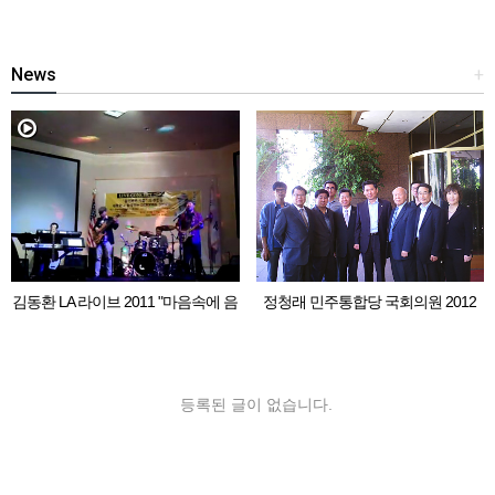
News
+
김동환 LA 라이브 2011 "마음속에 음
정청래 민주통합당 국회의원 2012
악이 흐르면"
LA 동포 간담회
등록된 글이 없습니다.