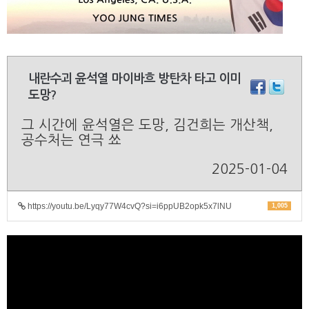
내란수괴 윤석열 마이바흐 방탄차 타고 이미
도망?
그 시간에 윤석열은 도망, 김건희는 개산책,
공수처는 연극 쑈
2025-01-04
https://youtu.be/Lyqy77W4cvQ?si=i6ppUB2opk5x7lNU
1,005