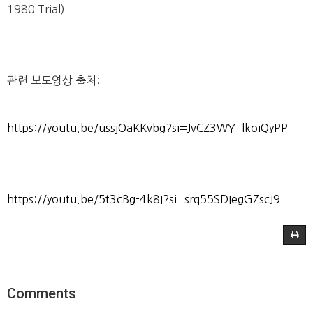
1980 Trial)
관련 보도영상 출처:
https://youtu.be/ussjOaKKvbg?si=JvCZ3WY_lkoiQyPP
https://youtu.be/5t3cBg-4k8I?si=srq55SDIegGZscJ9
Comments