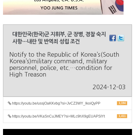
대한민국(한국)군 지휘부, 군 장병, 경찰 숙지
사항…내란 및 반역죄 성립 조건
Notify to the Republic of Korea’s(South
Korea’s)military command, military
personnel, police, etc.…condition for
High Treason
2024-12-03
https://youtu.be/ussjOaKKvbg?si=JvCZ3WY_lkoiQyPP
1,194
https://youtu.be/VKaSnCuJMEY?si=MLc9hX9gEUAPSIYt
1,411