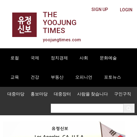
SIGN UP
LOGIN
THE
YOOJUNG
TIMES
yoojungtimes.com
로컬
국제
정치경제
사회
문화예술
교육
건강
부동산
오피니언
포토뉴스
대중마당
홍보마당
대중장터
사람을 찾습니다
구인구직