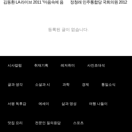
김동환 LA 라이브 2011 "마음속에 음
정청래 민주통합당 국회의원 2012
악이 흐르면"
LA 동포 간담회
등록된 글이 없습니다.
시사칼럼
취재기획
레저취미
사진초대석
글과 생각
소설과 시
과학
경제
통일소식
서평 독후감
에세이
삶과 영성
여행 나들이
맛집 요리
전문인 질의응답
스포츠