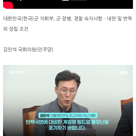
대한민국(한국)군 지휘부, 군 장병, 경찰 숙지사항…내란 및 반역
죄 성립 조건
김민석 국회의원(민주당)