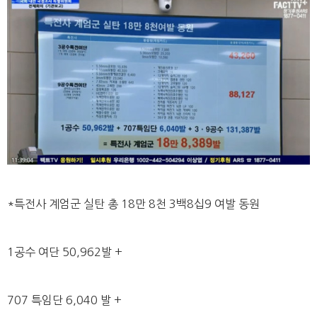
*특전사 계엄군 실탄 총 18만 8천 3백8십9 여발 동원
1공수 여단 50,962발 +
707 특임단 6,040 발 +