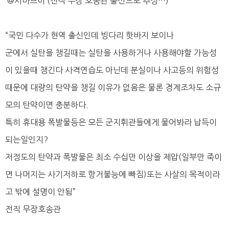
@시바브이 (전직 무장 호송관 출신으로 추정…)
“국민 다수가 현역 출신인데 빙다리 핫바지 보이나
군에서 실탄을 챙길때는 실탄을 사용하거나 사용해야할 가능성
이 있을때 챙긴다 사격연습도 아닌데 분실이나 사고등의 위험성
때문에 대량의 탄약을 챙길 이유가 없음은 물론 경계조차도 소규
모의 탄약이면 충분하다.
특히 휴대용 폭발물등은 모든 군지휘관들에게 물어봐라 납득이
되는일인지?
저정도의 탄약과 폭발물은 최소 수십만 이상을 제압(일부만 죽이
면 나머지는 사기저하로 항거불능에 빠짐)또는 사살의 목적이라
고 밖에 설명이 안됨”
전직 무장호송관