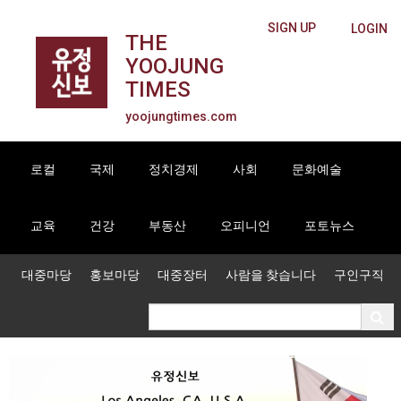
SIGN UP
LOGIN
THE
YOOJUNG
TIMES
yoojungtimes.com
로컬
국제
정치경제
사회
문화예술
교육
건강
부동산
오피니언
포토뉴스
대중마당
홍보마당
대중장터
사람을 찾습니다
구인구직