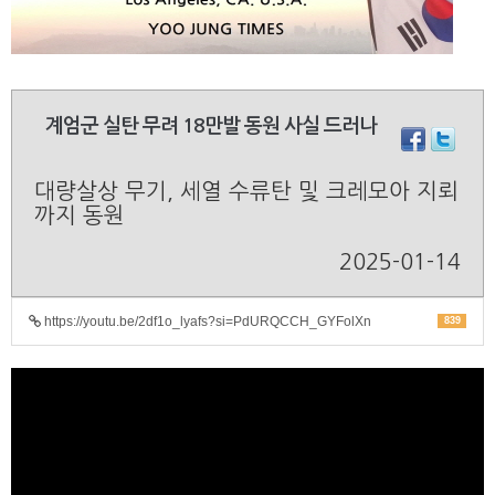
계엄군 실탄 무려 18만발 동원 사실 드러나
대량살상 무기, 세열 수류탄 및 크레모아 지뢰
까지 동원
2025-01-14
https://youtu.be/2df1o_lyafs?si=PdURQCCH_GYFolXn
839