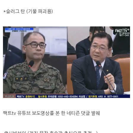
*슬러그 탄 (기물 파괴용)
팩트tv 유튜브 보도영상를 본 한 네티즌 댓글 발췌