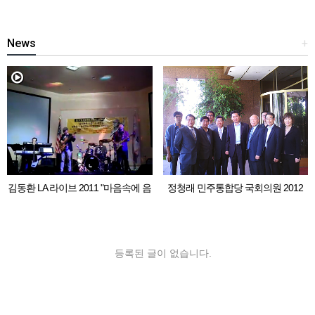
News
+
김동환 LA 라이브 2011 "마음속에 음
정청래 민주통합당 국회의원 2012
악이 흐르면"
LA 동포 간담회
등록된 글이 없습니다.