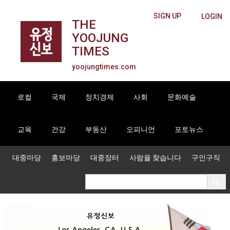
SIGN UP
LOGIN
THE
YOOJUNG
TIMES
yoojungtimes.com
로컬
국제
정치경제
사회
문화예술
교육
건강
부동산
오피니언
포토뉴스
대중마당
홍보마당
대중장터
사람을 찾습니다
구인구직