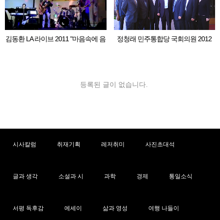
김동환 LA 라이브 2011 "마음속에 음
정청래 민주통합당 국회의원 2012
악이 흐르면"
LA 동포 간담회
등록된 글이 없습니다.
시사칼럼
취재기획
레저취미
사진초대석
글과 생각
소설과 시
과학
경제
통일소식
서평 독후감
에세이
삶과 영성
여행 나들이