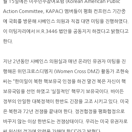
월 15일에는 미주민주참여포럼 (Korean American Public
Action Committee, KAPAC) 멤버들이 평화 컨프런스 기간중
에 국회를 방문해 사베인스 의원과 직접 대면 미팅을 진행하였다.
이 미팅자리에서 H.R.3446 법안을 공동지지 하겠다고 밝혔다고
한다.
지난 2년동안 사베인스 의원실과 매년 온라인 유권자 미팅을 진
행해온 위민크로스디엠지 (Women Cross DMZ) 활동가 조현숙
씨는 “한미일이 북한 핵보유국 인정을 하건 말건 북은 자신이 핵
보유국임을 선언 하였고 ‘실질적인’ 핵무기 보유국이다. 바이든
정부의 안일한 대북정책이 한반도 긴장을 고조 시키고 있다. 미국
은 북한과 72년 전쟁을 끝내야 한다. 정전협정을 평화협정으로
바꾸지 않는 이상 한반도는 전쟁상태이다. 우리는 미국 유권자로
써 워싱턴 정가에 압력을 가해야 한다”라고 밝혔다.