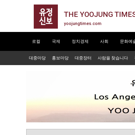
THE YOOJUNG TIME
yoojungtimes.com
로컬
국제
정치경제
사회
문화예
대중마당
홍보마당
대중장터
사람을 찾습니다