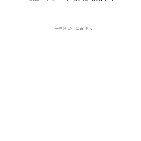
음속에 음악이 흐르면"
원 2012 LA 동포 간담회
등록된 글이 없습니다.