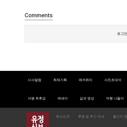
Comments
로그인
시사칼럼
취재기획
레저취미
사진초대석
서평 독후감
에세이
삶과 영성
여행 나들이
회사소개
후원 및 투고 안내
월간지 