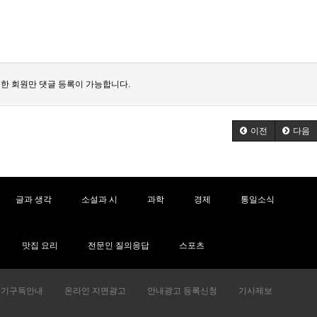
한 회원만 댓글 등록이 가능합니다.
이전
다음
글과 생각
소설과 시
과학
경제
통일소식
맛집 요리
전문인 질의응답
스포츠
정기구독안내
온라인 지면광고
안내광고 등록신청
기사제보