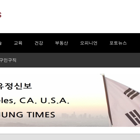
S
술
교육
건강
부동산
오피니언
포토뉴스
구인구직