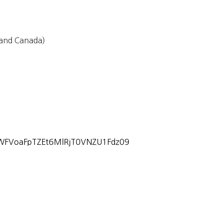
 and Canada)
kWFVoaFpTZEt6MlRjT0VNZU1Fdz09