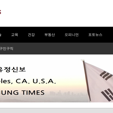
S
술
교육
건강
부동산
오피니언
포토뉴스
구인구직