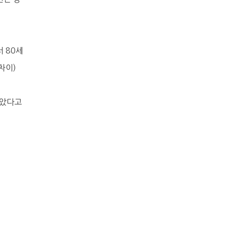
 80세
차이)
낮았다고