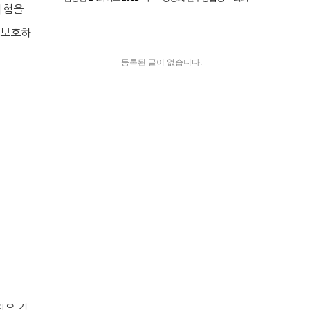
위험을
음속에 음악이 흐르면"
원 2012 LA 동포 간담회
 보호하
등록된 글이 없습니다.
진은 강