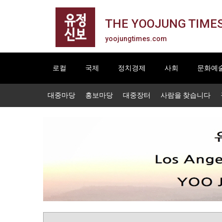
THE YOOJUNG TIME
yoojungtimes.com
로컬
국제
정치경제
사회
문화예
대중마당
홍보마당
대중장터
사람을 찾습니다