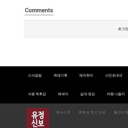
Comments
로그인
시사칼럼
취재기획
레저취미
사진초대석
서평 독후감
에세이
삶과 영성
여행 나들이
회사소개
후원 및 투고 안내
월간지 