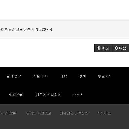
한 회원만 댓글 등록이 가능합니다.
이전
다음
글과 생각
소설과 시
과학
경제
통일소식
맛집 요리
전문인 질의응답
스포츠
정기구독안내
온라인 지면광고
안내광고 등록신청
기사제보