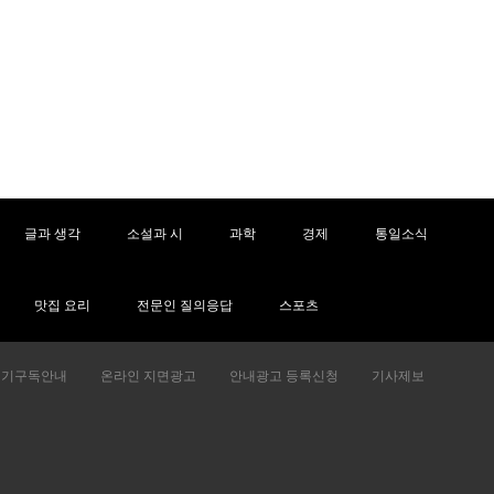
글과 생각
소설과 시
과학
경제
통일소식
맛집 요리
전문인 질의응답
스포츠
정기구독안내
온라인 지면광고
안내광고 등록신청
기사제보