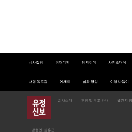
시사칼럼
취재기획
레저취미
사진초대석
서평 독후감
에세이
삶과 영성
여행 나들이
회사소개
후원 및 투고 안내
월간지 
발행인: 심흥근