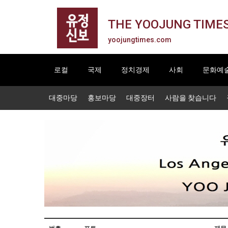
THE YOOJUNG TIME
yoojungtimes.com
로컬
국제
정치경제
사회
문화예
대중마당
홍보마당
대중장터
사람을 찾습니다