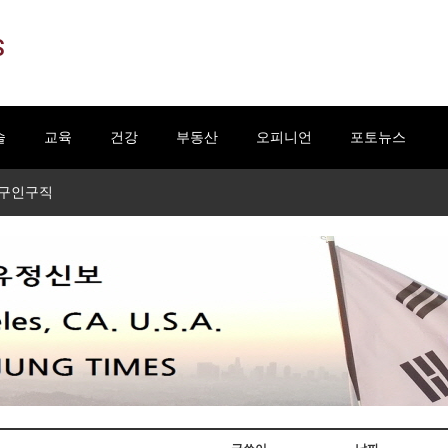
S
술
교육
건강
부동산
오피니언
포토뉴스
구인구직