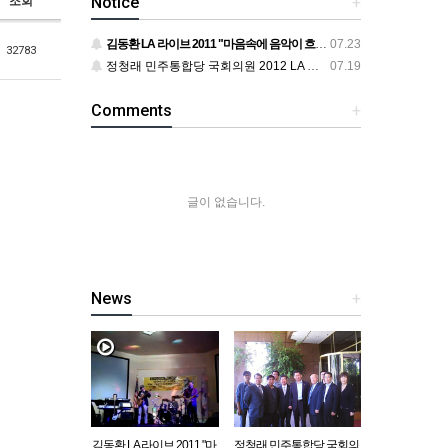
Notice
+
조회
김동환 LA 라이브 2011 "마음속에 음악이 흐르면"
07.23
32783
정청래 민주통합당 국회의원 2012 LA 동포 간담회
07.19
Comments
+
글이 없습니다.
News
+
김동환 LA 라이브 2011 "마
정청래 민주통합당 국회의