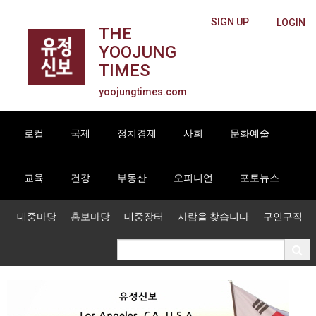
SIGN UP
LOGIN
THE
YOOJUNG
TIMES
yoojungtimes.com
로컬
국제
정치경제
사회
문화예술
교육
건강
부동산
오피니언
포토뉴스
대중마당
홍보마당
대중장터
사람을 찾습니다
구인구직