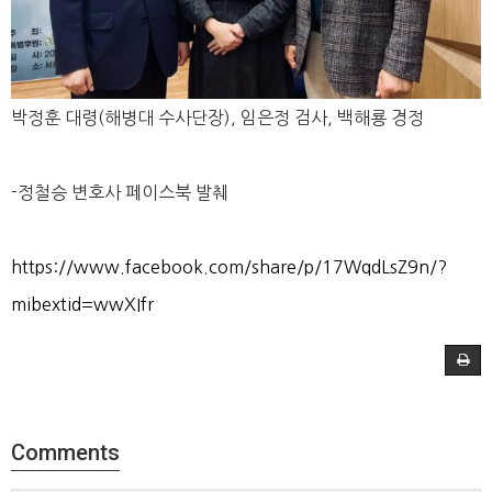
박정훈 대령(해병대 수사단장), 임은정 검사, 백해룡 경정
-정철승 변호사 페이스북 발췌
https://www.facebook.com/share/p/17WqdLsZ9n/?
mibextid=wwXIfr
Comments