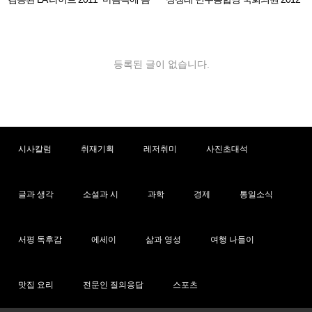
악이 흐르면"
LA 동포 간담회
등록된 글이 없습니다.
시사칼럼
취재기획
레저취미
사진초대석
글과 생각
소설과 시
과학
경제
통일소식
서평 독후감
에세이
삶과 영성
여행 나들이
맛집 요리
전문인 질의응답
스포츠