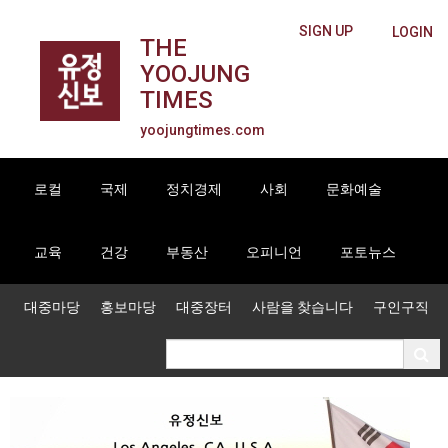
SIGN UP
LOGIN
THE
YOOJUNG
TIMES
yoojungtimes.com
로컬
국제
정치경제
사회
문화예술
교육
건강
부동산
오피니언
포토뉴스
대중마당
홍보마당
대중장터
사람을 찾습니다
구인구직