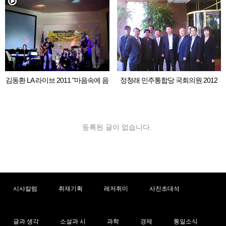
김동환 LA 라이브 2011 "마음속에 음
정청래 민주통합당 국회의원 2012
악이 흐르면"
LA 동포 간담회
등록된 글이 없습니다.
시사칼럼
취재기획
레저취미
사진초대석
글과 생각
소설과 시
과학
경제
통일소식