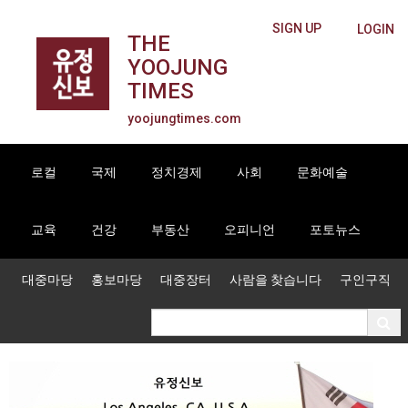
SIGN UP
LOGIN
THE
YOOJUNG
TIMES
yoojungtimes.com
로컬
국제
정치경제
사회
문화예술
교육
건강
부동산
오피니언
포토뉴스
대중마당
홍보마당
대중장터
사람을 찾습니다
구인구직