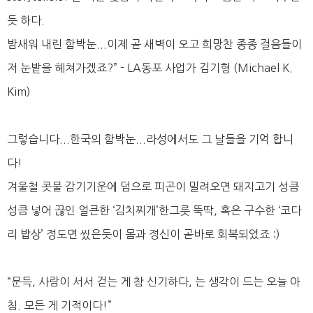
듯 하다.
밤새워 내린 함박눈...이제 곧 새벽이 오고 희망찬 종종 걸음들이
저 눈밭을 헤쳐가겠죠?” - LA동포 사업가 김기형 (Michael K.
Kim)
그렇습니다...한국의 함박눈...라성에서도 그 날들을 기억 합니
다!
겨울철 콧물 감기기운에 덤으로 피곤이 밀려오면 돼지고기 성큼
성큼 넣어 끊인 얼큰한 ‘김치찌개’한그릇 뚝딱, 혹은 구수한 ‘코다
리 밥상’ 정도면 씼은듯이 몸과 정신이 곧바로 회복되었죠 :)
“문득, 사람이 서서 걷는 게 참 신기하다, 는 생각이 드는 오늘 아
침. 모든 게 기적이다!”