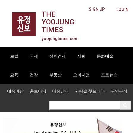
SIGN UP
LOGIN
THE
YOOJUNG
TIMES
yoojungtimes.com
로컬
국제
정치경제
사회
문화예술
교육
건강
부동산
오피니언
포토뉴스
대중마당
홍보마당
대중장터
사람을 찾습니다
구인구직