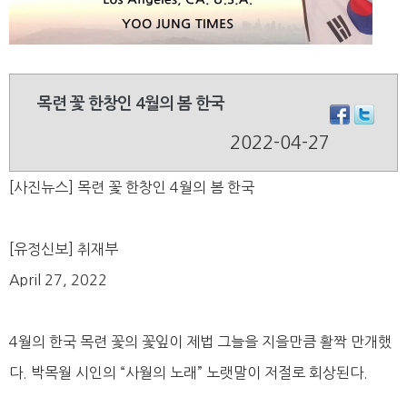
목련 꽃 한창인 4월의 봄 한국
2022-04-27
[사진뉴스] 목련 꽃 한창인 4월의 봄 한국
[유정신보] 취재부
April 27, 2022
4월의 한국 목련 꽃의 꽃잎이 제법 그늘을 지을만큼 활짝 만개했
다. 박목월 시인의 “사월의 노래” 노랫말이 저절로 회상된다.