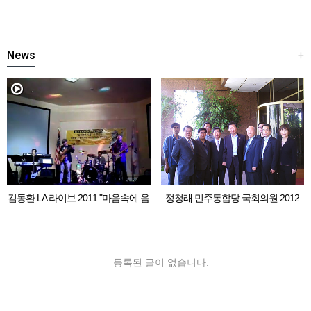
News
+
김동환 LA 라이브 2011 "마음속에 음
정청래 민주통합당 국회의원 2012
악이 흐르면"
LA 동포 간담회
등록된 글이 없습니다.