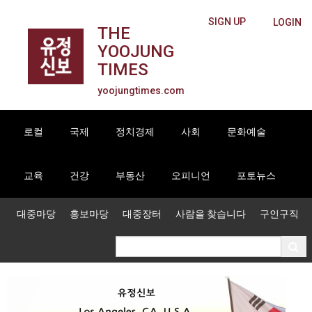
SIGN UP
LOGIN
THE
YOOJUNG
TIMES
yoojungtimes.com
로컬
국제
정치경제
사회
문화예술
교육
건강
부동산
오피니언
포토뉴스
대중마당
홍보마당
대중장터
사람을 찾습니다
구인구직