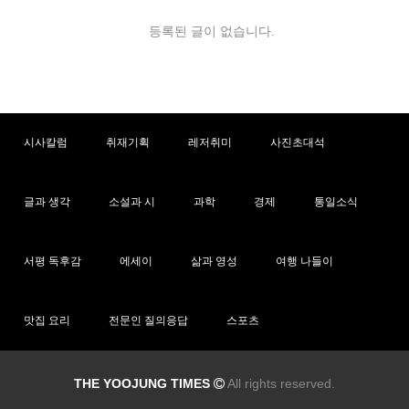
등록된 글이 없습니다.
시사칼럼
취재기획
레저취미
사진초대석
글과 생각
소설과 시
과학
경제
통일소식
서평 독후감
에세이
삶과 영성
여행 나들이
맛집 요리
전문인 질의응답
스포츠
THE YOOJUNG TIMES
All rights reserved.