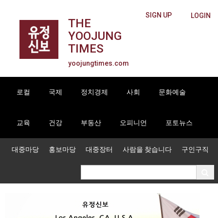
SIGN UP
LOGIN
THE
YOOJUNG
TIMES
yoojungtimes.com
로컬
국제
정치경제
사회
문화예술
교육
건강
부동산
오피니언
포토뉴스
대중마당
홍보마당
대중장터
사람을 찾습니다
구인구직