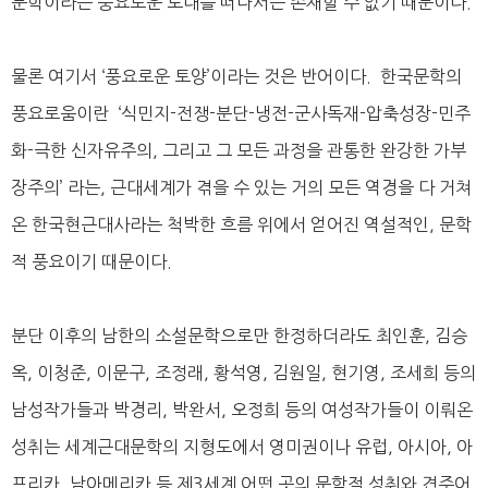
문학이라는 풍요로운 토대를 떠나서는 존재할 수 없기 때문이다.
물론 여기서 ‘풍요로운 토양’이라는 것은 반어이다. 한국문학의
풍요로움이란 ‘식민지-전쟁-분단-냉전-군사독재-압축성장-민주
화-극한 신자유주의, 그리고 그 모든 과정을 관통한 완강한 가부
장주의’ 라는, 근대세계가 겪을 수 있는 거의 모든 역경을 다 거쳐
온 한국현근대사라는 척박한 흐름 위에서 얻어진 역설적인, 문학
적 풍요이기 때문이다.
분단 이후의 남한의 소설문학으로만 한정하더라도 최인훈, 김승
옥, 이청준, 이문구, 조정래, 황석영, 김원일, 현기영, 조세희 등의
남성작가들과 박경리, 박완서, 오정희 등의 여성작가들이 이뤄온
성취는 세계근대문학의 지형도에서 영미권이나 유럽, 아시아, 아
프리카, 남아메리카 등 제3세계 어떤 곳의 문학적 성취와 견주어