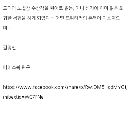
드디어 노벨상 수상작을 원어로 읽는, 아니 심지어 이미 읽은 희
귀한 경험을 하게 되었다는 어떤 트위터러의 촌평에 미소지으
며…
김명인
페이스북 원문:
https://www.facebook.com/share/p/RwJDM5HgdMYGtj
mibextid=WC7FNe
——