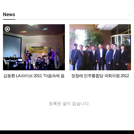
News
+
김동환 LA 라이브 2011 "마음속에 음
정청래 민주통합당 국회의원 2012
악이 흐르면"
LA 동포 간담회
등록된 글이 없습니다.