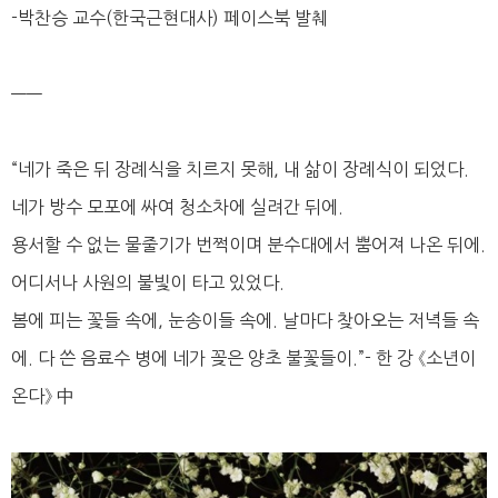
-박찬승 교수(한국근현대사) 페이스북 발췌
——
“네가 죽은 뒤 장례식을 치르지 못해, 내 삶이 장례식이 되었다.
네가 방수 모포에 싸여 청소차에 실려간 뒤에.
용서할 수 없는 물줄기가 번쩍이며 분수대에서 뿜어져 나온 뒤에.
어디서나 사원의 불빛이 타고 있었다.
봄에 피는 꽃들 속에, 눈송이들 속에. 날마다 찾아오는 저녁들 속
에. 다 쓴 음료수 병에 네가 꽂은 양초 불꽃들이.”- 한 강 《소년이
온다》 中