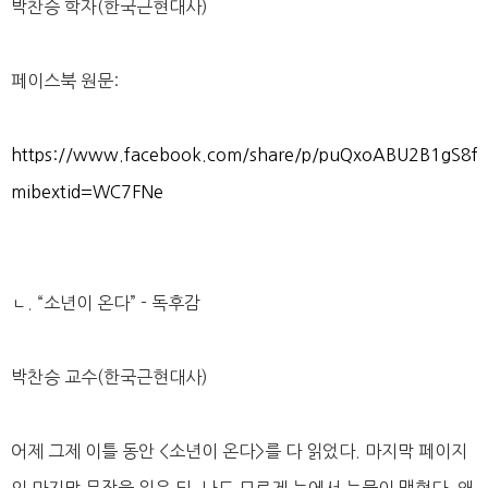
박찬승 학자(한국근현대사)
페이스북 원문:
https://www.facebook.com/share/p/puQxoABU2B1gS8f
mibextid=WC7FNe
ㄴ. “소년이 온다” - 독후감
박찬승 교수(한국근현대사)
어제 그제 이틀 동안 <소년이 온다>를 다 읽었다. 마지막 페이지
의 마지막 문장을 읽은 뒤, 나도 모르게 눈에서 눈물이 맺혔다. 왜