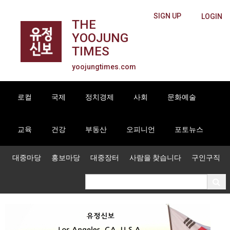
SIGN UP
LOGIN
THE
YOOJUNG
TIMES
yoojungtimes.com
로컬
국제
정치경제
사회
문화예술
교육
건강
부동산
오피니언
포토뉴스
대중마당
홍보마당
대중장터
사람을 찾습니다
구인구직