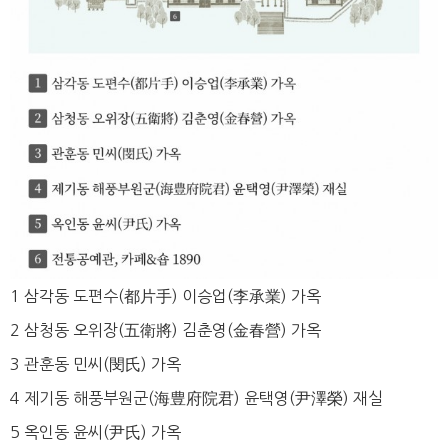
1 삼각동 도편수(都片手) 이승업(李承業) 가옥
2 삼청동 오위장(五衛將) 김춘영(金春營) 가옥
3 관훈동 민씨(閔氏) 가옥
4 제기동 해풍부원군(海豊府院君) 윤택영(尹澤榮) 재실
5 옥인동 윤씨(尹氏) 가옥