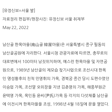
[유정신보=서울 발]
자료정리 편집부/현장사진: 유정신보 서울 취재부
May 22, 2022
남산골 한옥마을(南山골 韓屋마을)은 서울특별시 중구 필동의
남산골공원에 자리한다. 서울시청 관광자료에 따르면, 충무로의
대로변에서 100미터 남짓위치하며, 예스런 한옥마을 및 자연공
원으로, 1989년 남산골의 제모습 찾기사업으로 조선시대 한옥
인 명성황후의 친척 민영휘의 가옥, 경북궁 중건 당시 도편수였던
이승업 가옥, 조선말 오위장을 지낸 김춘영의 가옥, 해풍부원군
윤택영 가옥, 옥인동 윤씨(尹氏)가옥 등 각지의 다섯채를 남산골
에 이전시켜 한옥마을을 조성, 1998년 4월 18일에 문을 열었다.