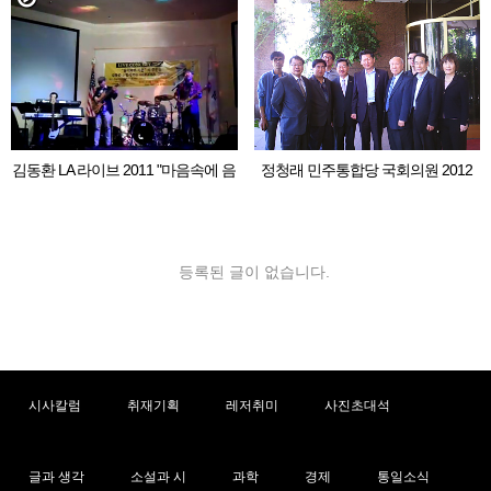
김동환 LA 라이브 2011 "마음속에 음
정청래 민주통합당 국회의원 2012
악이 흐르면"
LA 동포 간담회
등록된 글이 없습니다.
시사칼럼
취재기획
레저취미
사진초대석
글과 생각
소설과 시
과학
경제
통일소식